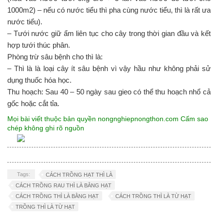
1000m2) – nếu có nước tiểu thì pha cùng nước tiểu, thì là rất ưa
nước tiểu).
– Tưới nước giữ ẩm liên tục cho cây trong thời gian đầu và kết
hợp tưới thúc phân.
Phòng trừ sâu bệnh cho thì là:
– Thì là là loại cây ít sâu bệnh vì vậy hầu như không phải sử
dụng thuốc hóa học.
Thu hoạch: Sau 40 – 50 ngày sau gieo có thể thu hoạch nhổ cả
gốc hoặc cắt tỉa.
Mọi bài viết thuộc bản quyền nongnghiepnongthon.com Cấm sao
chép không ghi rõ nguồn
Tags:
CÁCH TRỒNG HẠT THÌ LÀ
CÁCH TRỒNG RAU THÌ LÀ BẰNG HẠT
CÁCH TRỒNG THÌ LÀ BẰNG HẠT
CÁCH TRỒNG THÌ LÀ TỪ HẠT
TRỒNG THÌ LÀ TỪ HẠT