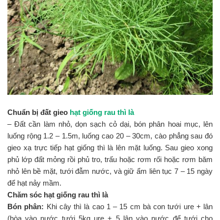
Chuẩn bị đất gieo
hạt giống rau thì là
– Đất cần làm nhỏ, dọn sạch cỏ dại, bón phân hoai mục, lên
luống rộng 1.2 – 1.5m, luống cao 20 – 30cm, cào phẳng sau đó
gieo xạ trực tiếp hạt giống thì là lên mặt luống. Sau gieo xong
phủ lớp đất mỏng rồi phủ tro, trấu hoặc rơm rối hoặc rơm băm
nhỏ lên bề mặt, tưới đẫm nước, và giữ ẩm liên tục 7 – 15 ngày
để hạt nảy mầm.
Chăm sóc hạt giống rau thì là
Bón phân:
Khi cây thì là cao 1 – 15 cm bà con tưới ure + lân
(hòa vào nước tưới 5kg ure + 5 lân vào nước để tưới cho