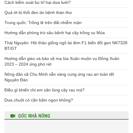
Cách kiểm soát bọ trĩ hại dưa lưới?
Quả ớt bị thối đen do bệnh thán thư
Trung quốc: Trồng lê trên đất nhiễm mặn
Hướng dẫn phòng trừ sâu bệnh hại cây trồng vụ Mùa
Thái Nguyên: Hội thảo giống ngô lai đơn F1 biến đổi gen NK7328
BT/GT
Hướng dẫn gieo và bảo vệ mạ lúa Xuân muộn vụ Đông Xuân
2023 – 2024 ứng phó rét
Nông dân xã Chu Minh sẵn sàng cung ứng rau an toàn tết
Nguyên Đán
Điều gì khiến chị em săn lùng cây rau má?
Dưa chuột có cần bấm ngọn không?
GÓC NHÀ NÔNG