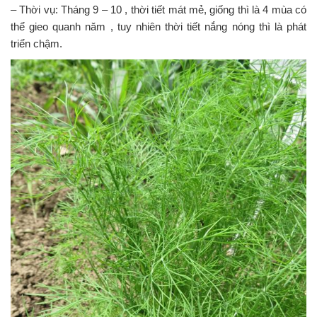
– Thời vụ: Tháng 9 – 10 , thời tiết mát mẻ, giống thì là 4 mùa có
i
g
thể gieo quanh năm , tuy nhiên thời tiết nắng nóng thì là phát
a
triển chậm.
t
i
o
n