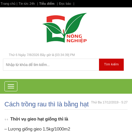
Trang chủ
|
Tin tức 24h
|
Tiêu điểm
|
Đọc báo
|
Thứ 6 Ngày 7/8/2026 Bây giờ là [03:34:40] PM
T
o
g
Cách trồng rau thì là bằng hạt
Thứ Ba 17/12/2019 - 5:27
g
l
e
Thời vụ gieo hạt giống thì là
n
a
– Lượng giống gieo 1.5kg/1000m2
v