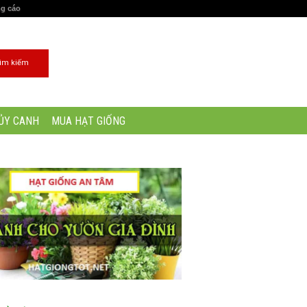
ng cáo
ỦY CANH
MUA HẠT GIỐNG