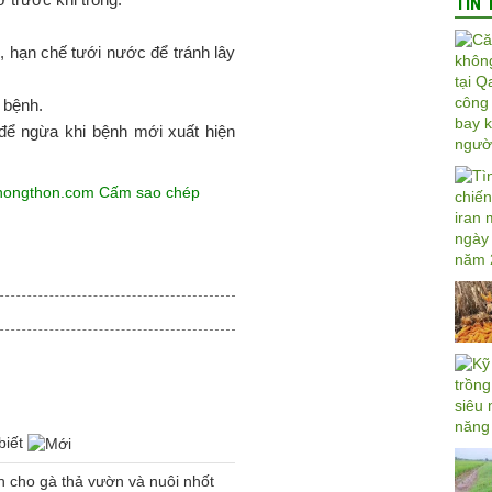
TIN 
i, hạn chế tưới nước để tránh lây
 bệnh.
để ngừa khi bệnh mới xuất hiện
pnongthon.com Cấm sao chép
biết
h cho gà thả vườn và nuôi nhốt