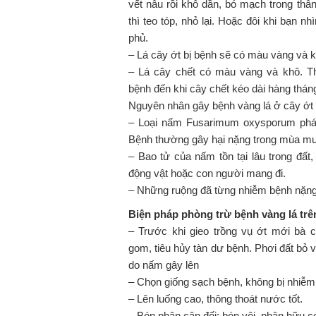
vết nâu rồi khô dần, bó mạch trong thâ
thì teo tóp, nhỏ lại. Hoặc đôi khi bạn n
phủ.
– Lá cây ớt bị bệnh sẽ có màu vàng và k
– Lá cây chết có màu vàng và khô. Thờ
bệnh đến khi cây chết kéo dài hàng thán
Nguyên nhân gây bệnh vàng lá ở cây ớt
– Loại nấm Fusarimum oxysporum phát 
Bệnh thường gây hại nặng trong mùa m
– Bao tử của nấm tồn tại lâu trong đất,
động vật hoặc con người mang đi.
– Những ruộng đã từng nhiễm bệnh nặng
Biện pháp phòng trừ bệnh vàng lá trên
– Trước khi gieo trồng vụ ớt mới bà c
gom, tiêu hủy tàn dư bệnh. Phơi đất bỏ v
do nấm gây lên
– Chọn giống sạch bệnh, không bị nhiễm
– Lên luống cao, thông thoát nước tốt.
– Bón phân cân đối; bón vôi, phân hữu cơ