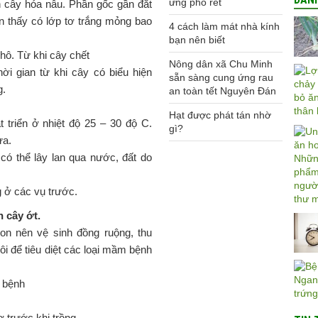
ứng phó rét
n cây hóa nâu. Phần gốc gần đắt
hìn thấy có lớp tơ trắng mỏng bao
4 cách làm mát nhà kính
bạn nên biết
hô. Từ khi cây chết
Nông dân xã Chu Minh
i gian từ khi cây có biểu hiện
sẵn sàng cung ứng rau
g.
an toàn tết Nguyên Đán
Hạt được phát tán nhờ
triển ở nhiệt độ 25 – 30 độ C.
gì?
ưa.
 có thể lây lan qua nước, đất do
 ở các vụ trước.
 cây ớt.
on nên vệ sinh đồng ruộng, thu
ôi để tiêu diệt các loại mầm bệnh
 bệnh
 trước khi trồng.