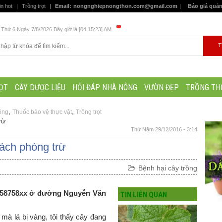
in hot
|
Trồng trọt
|
Email:
nongnghiepnongthon.com@gmail.com
|
Báo giá quả
Thứ 6 Ngày 7/8/2026 Bây giờ là [04:15:24] AM
ỌT
CÂY DƯỢC LIỆU
HỎI ĐÁP NHÀ NÔNG
VƯỜN ĐẸP
TRỒNG TH
,
,
ông
Thuốc bảo vệ thực vật
Trồng trọt
rừ
Thứ Năm 29/12/2016 - 3:14
cách phòng trừ
Bệnh hại cây trồng
9458758xx ở đường Nguyễn Văn
TIN LIÊN QUAN
 mà lá bị vàng, tôi thấy cây đang