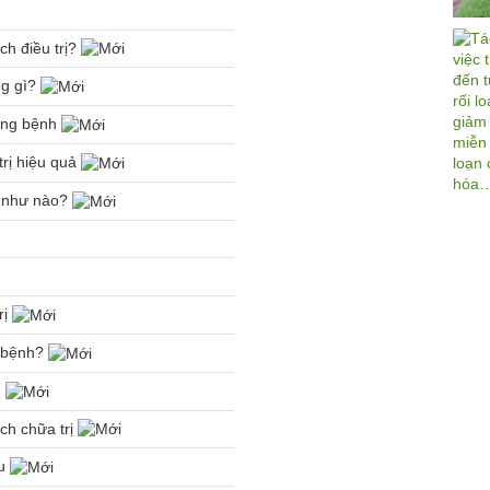
ch điều trị?
ng gì?
hòng bệnh
trị hiệu quả
rị như nào?
rị
a bệnh?
u
ch chữa trị
ầu