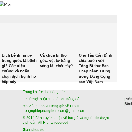
Dịch bệnh hmpv
Cà chua bị thối
Ông Tập Cận Bình
trung quốc là bệnh
gốc, vệt tơ trắng
chia buồn với
gì? Các triệu
vàng lá, chết cây?
Tổng Bí thư Ban
chứng và ngăn
Chấp hành Trung
chặn dịch bệnh hô
ương Đảng Cộng
hấp này
sản Việt Nam
Trang tin tức cho nông dân
Tin tức kỹ thuật cho bà con nông dân
|
Nôn
|
Bệnh
Mọi đóng góp vui lòng gửi về Email:
nongnghiepnongthon.com@gmail.com
© 2014 Bản quyền thuộc về tác giả và nguồn tin được
trích dẫn. All Rights reserved.
Giấy phép số: