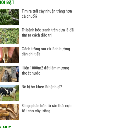
NỔI BẬT
Tìm ra trái cây nhuận tràng hơn
cả chuối?
Trị bệnh héo xanh trên dưa lê đã
tìm ra cách đặc trị
Cách trồng rau xà lách hướng
dẫn chi tiết
Hiến 1000m2 đất làm mương
thoát nước
Bò bị ho khẹc là bệnh gì?
3 loại phân bón từ rác thải cực
tốt cho cây trồng
H MỤC