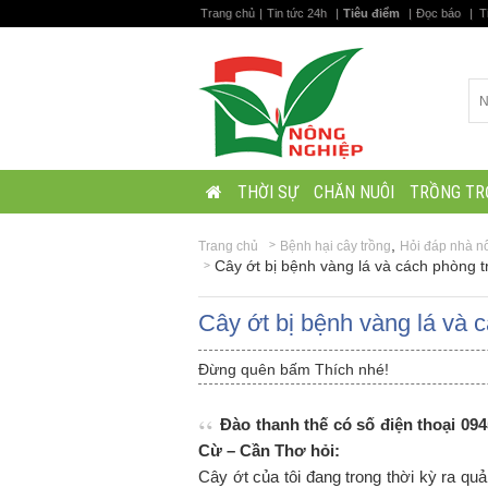
Trang chủ
|
Tin tức 24h
|
Tiêu điểm
|
Đọc báo
|
T
THỜI SỰ
CHĂN NUÔI
TRỒNG TR
,
Trang chủ
Bệnh hại cây trồng
Hỏi đáp nhà n
Cây ớt bị bệnh vàng lá và cách phòng t
Cây ớt bị bệnh vàng lá và 
Đừng quên bấm Thích nhé!
Đào thanh thế có số điện thoại 0
Cừ – Cần Thơ hỏi:
Cây ớt của tôi đang trong thời kỳ ra quả