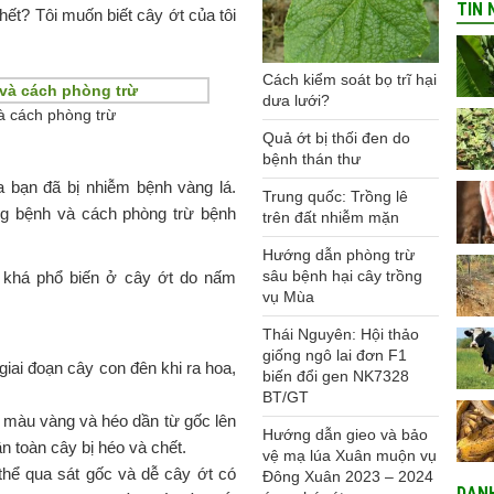
TIN 
hết? Tôi muốn biết cây ớt của tôi
Cách kiểm soát bọ trĩ hại
dưa lưới?
và cách phòng trừ
Quả ớt bị thối đen do
bệnh thán thư
 bạn đã bị nhiễm bệnh vàng lá.
Trung quốc: Trồng lê
ứng bệnh và cách phòng trừ bệnh
trên đất nhiễm mặn
Hướng dẫn phòng trừ
sâu bệnh hại cây trồng
 khá phổ biến ở cây ớt do nấm
vụ Mùa
Thái Nguyên: Hội thảo
giống ngô lai đơn F1
giai đoạn cây con đên khi ra hoa,
biến đổi gen NK7328
BT/GT
nh màu vàng và héo dần từ gốc lên
Hướng dẫn gieo và bảo
n toàn cây bị héo và chết.
vệ mạ lúa Xuân muộn vụ
thể qua sát gốc và dễ cây ớt có
Đông Xuân 2023 – 2024
DAN