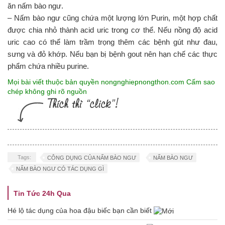
ăn nấm bào ngư.
– Nấm bào ngư cũng chứa một lượng lớn Purin, một hợp chất
được chia nhỏ thành acid uric trong cơ thể. Nếu nồng độ acid
uric cao có thể làm trầm trọng thêm các bệnh gút như đau,
sưng và đỏ khớp. Nếu bạn bị bệnh gout nên hạn chế các thực
phẩm chứa nhiều purine.
Mọi bài viết thuộc bản quyền nongnghiepnongthon.com Cấm sao
chép không ghi rõ nguồn
Tags:
CÔNG DỤNG CỦA NẤM BÀO NGƯ
NẤM BÀO NGƯ
NẤM BÀO NGƯ CÓ TÁC DỤNG GÌ
Tin Tức 24h Qua
Hé lộ tác dụng của hoa đậu biếc bạn cần biết