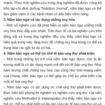
mạnh. Theo một nghiên cứu trong ống nghiệm đã được công bố
trên tạp chí dinh dưỡng “Nutrition Journal”, nấm bào ngư có thể
làm giảm viêm ở các bệnh nhân có dấu hiệu viêm họng.
3. Nấm bào ngư có tác dụng chống oxy hóa
– Một số nghiên cứu đã phát hiện ra nấm bào ngư chống chất
oxy hóa thúc đẩy sức khỏe. Trên thực tế cả hai nghiên cứu trên
động vật và trong ống nghiệm đều cho thấy nấm bào ngư có
hiệu quả trong việc tăng mức độ chống oxy hóa trong cơ thể và
trung hòa các gốc tự do có hại.
4. Nấm bào ngư có thể ức chế tế bào ung thư phát triển
– Một trong những lợi ích của nấm bào ngư được cho là ấn
tượng nhất là có tác dụng mạnh mẽ đối với tế bào ung thư. Nhờ
hàm lượng chất chống oxy hoa cao cũng như tính kháng viêm
của chúng, nấm bào ngư có thể giúp ức chế sự phát triển của
một số loại ung thư.
– Nấm bào ngư có tác dụng ức chế ung thư phát triển được
thực hiện bởi phòng thí nghiệm và nghiên cứu ung thư của viện
nghiên cứu Methodist ở Indianapolist cho thấy nấm bào ngư có
thể ức chế sự phát triển và lây lan của các tế bào ung thư vú và