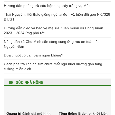
Hướng dẫn phòng trừ sâu bệnh hại cây trồng vụ Mùa
Thái Nguyên: Hội thảo giống ngô lai đơn F1 biến đổi gen NK7328
BT/GT
Hướng dẫn gieo và bảo vệ mạ lúa Xuân muộn vụ Đông Xuân
2023 – 2024 ứng phó rét
Nông dân xã Chu Minh sẵn sàng cung ứng rau an toàn tết
Nguyên Đán
Dưa chuột có cần bấm ngọn không?
Cách pha trà linh chi tím chữa mất ngủ nuôi dưỡng gan tăng
cường miễn dịch
GÓC NHÀ NÔNG
Quảng trị đánh giá mô hình
Tổng thống Biden bị khởi kiện