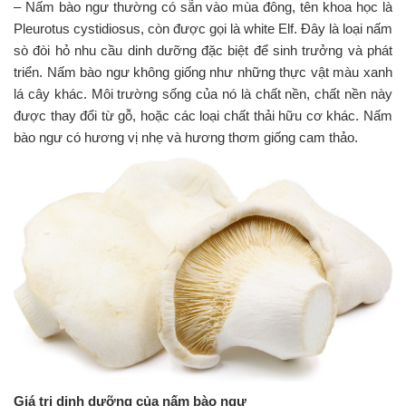
– Nấm bào ngư thường có sẵn vào mùa đông, tên khoa học là
i
Pleurotus cystidiosus, còn được gọi là white Elf. Đây là loại nấm
g
sò đòi hỏ nhu cầu dinh dưỡng đặc biệt để sinh trưởng và phát
a
t
triển. Nấm bào ngư không giống như những thực vật màu xanh
i
lá cây khác. Môi trường sống của nó là chất nền, chất nền này
o
được thay đổi từ gỗ, hoặc các loại chất thải hữu cơ khác. Nấm
n
bào ngư có hương vị nhẹ và hương thơm giống cam thảo.
Giá trị dinh dưỡng của nấm bào ngư