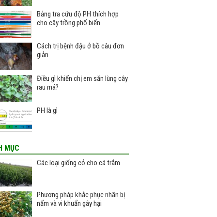
Bảng tra cứu độ PH thích hợp
cho cây trồng phổ biến
Cách trị bệnh đậu ở bồ câu đơn
giản
Điều gì khiến chị em săn lùng cây
rau má?
PH là gì
H MỤC
Các loại giống cỏ cho cá trắm
Phương pháp khắc phục nhãn bị
nấm và vi khuẩn gây hại