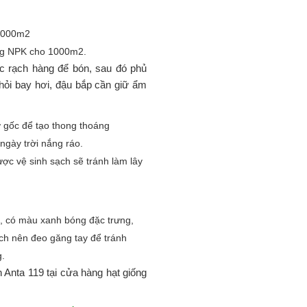
 1000m2
0kg NPK cho 1000m2.
ặc rạch hàng để bón, sau đó phủ
hỏi bay hơi, đậu bắp cần giữ ẩm
 ở gốc để tạo thong thoáng
 ngày trời nắng ráo.
ợc vệ sinh sạch sẽ tránh làm lây
m, có màu xanh bóng đặc trưng,
ch nên đeo găng tay để tránh
cuống.
n Anta 119 tại cửa hàng hạt giống