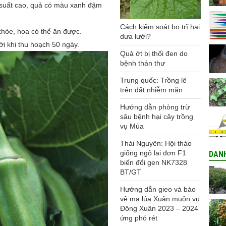
 suất cao, quả có màu xanh đậm
Cách kiểm soát bọ trĩ hại
khỏe, hoa có thể ăn được.
dưa lưới?
ới khi thu hoạch 50 ngày.
Quả ớt bị thối đen do
bệnh thán thư
Trung quốc: Trồng lê
trên đất nhiễm mặn
Hướng dẫn phòng trừ
sâu bệnh hại cây trồng
vụ Mùa
Thái Nguyên: Hội thảo
giống ngô lai đơn F1
DAN
biến đổi gen NK7328
BT/GT
Hướng dẫn gieo và bảo
vệ mạ lúa Xuân muộn vụ
Đông Xuân 2023 – 2024
ứng phó rét