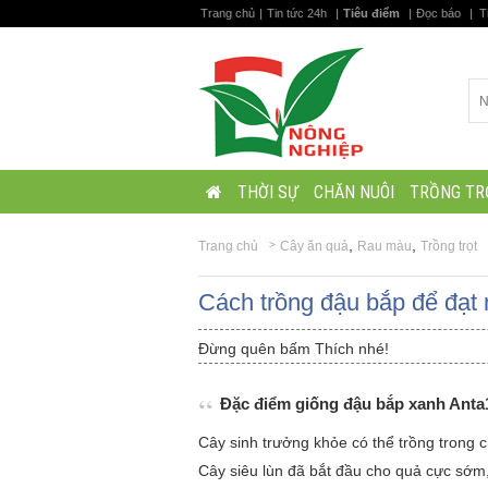
Trang chủ
|
Tin tức 24h
|
Tiêu điểm
|
Đọc báo
|
T
THỜI SỰ
CHĂN NUÔI
TRỒNG TR
,
,
Trang chủ
Cây ăn quả
Rau màu
Trồng trọt
Cách trồng đậu bắp để đạt 
Đừng quên bấm Thích nhé!
Đặc điểm giống đậu bắp xanh Anta
Cây sinh trưởng khỏe có thể trồng trong c
Cây siêu lùn đã bắt đầu cho quả cực sớm