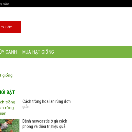
ng cáo
ỦY CANH
MUA HẠT GIỐNG
NỔI BẬT
Cách trồng hoa lan rừng đơn
giản
Bệnh newcastle ở gà cách
phòng và điều trị hiệu quả