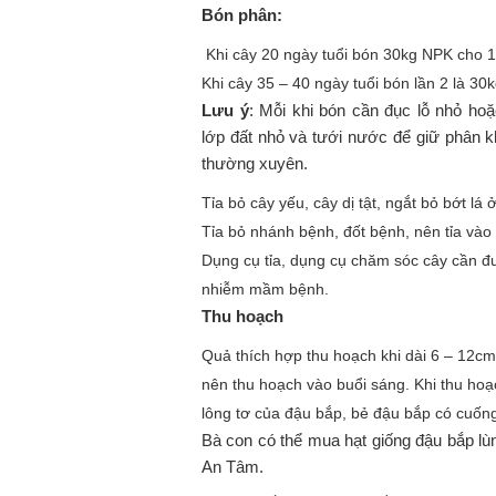
Bón phân:
Khi cây 20 ngày tuổi bón 30kg NPK cho
Khi cây 35 – 40 ngày tuổi bón lần 2 là 3
Lưu ý
: Mỗi khi bón cần đục lỗ nhỏ ho
lớp đất nhỏ và tưới nước để giữ phân k
thường xuyên.
Tỉa bỏ cây yếu, cây dị tật, ngắt bỏ bớt lá
Tỉa bỏ nhánh bệnh, đốt bệnh, nên tỉa vào
Dụng cụ tỉa, dụng cụ chăm sóc cây cần đư
nhiễm mầm bệnh.
Thu hoạch
Quả thích hợp thu hoạch khi dài 6 – 12c
nên thu hoạch vào buổi sáng. Khi thu hoạ
lông tơ của đậu bắp, bẻ đậu bắp có 
Bà con có thể mua hạt giống đậu bắp lù
An Tâm.