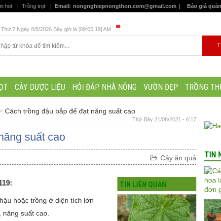
in hot
|
Trồng trọt
|
Email:
nongnghiepnongthon.com@gmail.com
|
Báo giá quả
Thứ 7 Ngày 8/8/2026 Bây giờ là [09:05:20] AM
ỌT
CÂY DƯỢC LIỆU
HỎI ĐÁP NHÀ NÔNG
VƯỜN ĐẸP
TRỒNG TH
Cách trồng đậu bắp để đạt năng suất cao
Thứ Bảy 21/08/2021 - 6:17
năng suất cao
TIN 
Cây ăn quả
119:
TIN LIÊN QUAN
hậu hoặc trồng ở diện tích lớn
, năng suất cao.