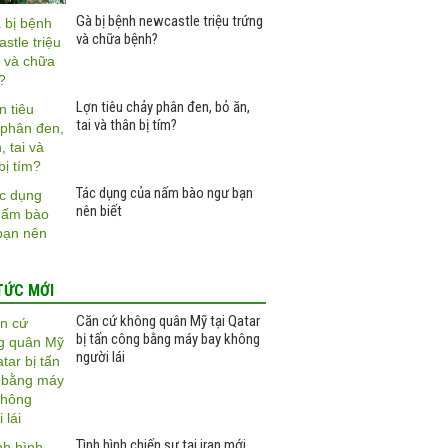
Gà bị bệnh newcastle triệu trứng
và chữa bệnh?
Lợn tiêu chảy phân đen, bỏ ăn,
tai và thân bị tím?
Tác dụng của nấm bào ngư bạn
nên biết
TỨC MỚI
Căn cứ không quân Mỹ tại Qatar
bị tấn công bằng máy bay không
người lái
Tình hình chiến sự tại iran mới