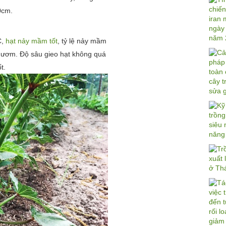
0cm.
C,
hạt nảy mầm tốt
, tỷ lệ nảy mầm
u ươm. Độ sâu gieo hạt không quá
ốt.