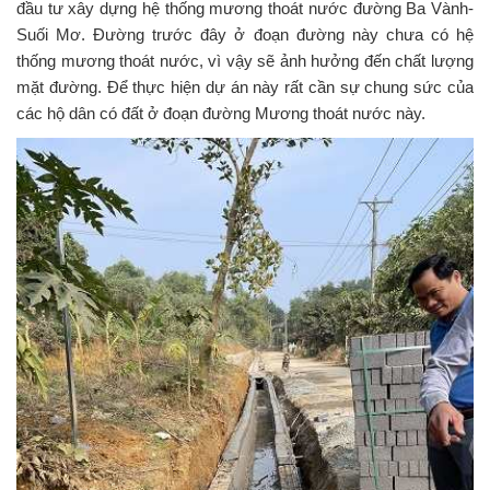
đầu tư xây dựng hệ thống mương thoát nước đường Ba Vành-
i
Suối Mơ. Đường trước đây ở đoạn đường này chưa có hệ
g
thống mương thoát nước, vì vậy sẽ ảnh hưởng đến chất lượng
a
t
mặt đường. Để thực hiện dự án này rất cần sự chung sức của
i
các hộ dân có đất ở đoạn đường Mương thoát nước này.
o
n