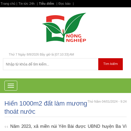
Trang chủ
|
Tin tức 24h
|
Tiêu điểm
|
Đọc báo
|
Thứ 7 Ngày 8/8/2026 Bây giờ là [07:10:34] AM
T
o
g
Hiến 1000m2 đất làm mương
Thứ Năm 04/01/2024 - 9:24
g
l
thoát nước
e
n
a
Năm 2023, xã miền núi Yên Bài được UBND huyện Ba Vì
v