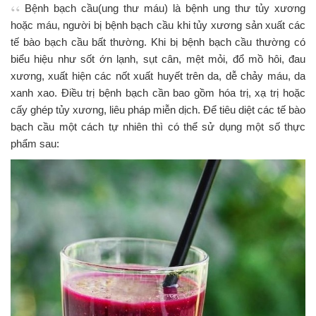
Bệnh bạch cầu(ung thư máu) là bệnh ung thư tủy xương
i
hoặc máu, người bị bệnh bạch cầu khi tủy xương sản xuất các
g
a
tế bào bạch cầu bất thường. Khi bị bệnh bạch cầu thường có
t
biểu hiệu như sốt ớn lạnh, sụt cân, mệt mỏi, đổ mồ hôi, đau
i
xương, xuất hiện các nốt xuất huyết trên da, dễ chảy máu, da
o
xanh xao. Điều trị bệnh bạch cần bao gồm hóa trị, xạ trị hoặc
n
cấy ghép tủy xương, liêu pháp miễn dịch. Để tiêu diệt các tế bào
bạch cầu một cách tự nhiên thì có thể sử dụng một số thực
phẩm sau: