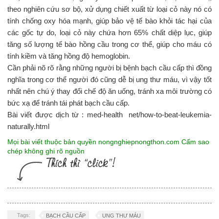
theo nghiên cứu sơ bộ, xử dụng chiết xuất từ loại cỏ này nó có
tính chống oxy hóa mạnh, giúp bảo vệ tế bào khỏi tác hại của
các gốc tự do, loại cỏ này chứa hơn 65% chất diệp lục, giúp
tăng số lượng tế bào hồng cầu trong cơ thể, giúp cho máu có
tính kiềm và tăng hồng độ hemoglobin.
Cần phải nõ rõ rằng những người bị bệnh bạch cầu cấp thì đồng
nghĩa trong cơ thể người đó cũng dễ bị ung thư máu, vì vậy tốt
nhất nên chú ý thay đổi chế độ ăn uống, tránh xa môi trường có
bức xạ để tránh tái phát bạch cầu cấp.
Bài viết được dịch từ : med-health net/how-to-beat-leukemia-
naturally.html
Mọi bài viết thuộc bản quyền nongnghiepnongthon.com Cấm sao
chép không ghi rõ nguồn
Tags:
BẠCH CẦU CẤP
UNG THƯ MÁU