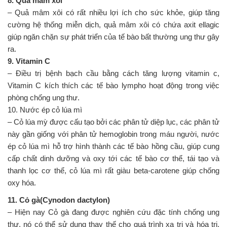
8. Quả mâm xôi
– Quả mâm xôi có rất nhiều lợi ích cho sức khỏe, giúp tăng
cường hệ thống miễn dịch, quả mâm xôi có chứa axit ellagic
giúp ngăn chặn sự phát triển của tế bào bất thường ung thư gây
ra.
9. Vitamin C
– Điều trị bệnh bạch cầu bằng cách tăng lượng vitamin c,
Vitamin C kích thích các tế bào lympho hoạt động trong việc
phòng chống ung thư.
10. Nước ép cỏ lúa mì
– Cỏ lúa mỳ được cấu tạo bởi các phân tử diệp lục, các phân tử
này gần giống với phân tử hemoglobin trong máu người, nước
ép cỏ lúa mì hỗ trợ hình thành các tế bào hồng cầu, giúp cung
cấp chất dinh dưỡng và oxy tới các tế bào cơ thể, tái tạo và
thanh lọc cơ thể, cỏ lúa mì rất giàu beta-carotene giúp chống
oxy hóa.
11. Cỏ gà(Cynodon dactylon)
– Hiện nay Cỏ gà đang được nghiên cứu đặc tính chống ung
thư, nó có thể sử dụng thay thế cho quá trình xạ trị và hóa trị,