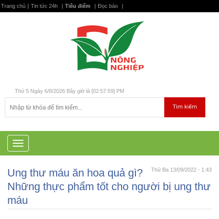
Trang chủ
|
Tin tức 24h
|
Tiêu điểm
|
Đọc báo
|
Thứ 5 Ngày 6/8/2026 Bây giờ là [02:57:59] PM
T
o
g
Ung thư máu ăn hoa quả gì?
Thứ Ba 13/09/2022 - 1:43
g
l
Những thực phẩm tốt cho người bị ung thư
e
máu
n
a
v