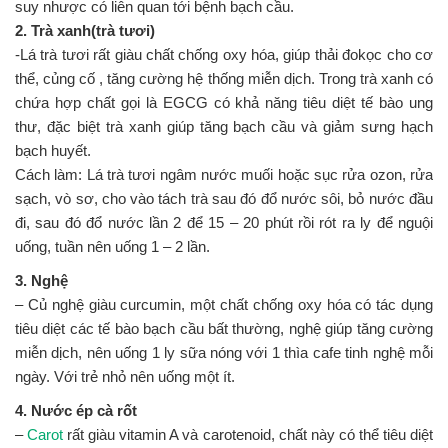
suy nhược có liên quan tới bệnh bạch cầu.
2. Trà xanh(trà tươi)
-Lá trà tươi rất giàu chất chống oxy hóa, giúp thải đokọc cho cơ
thể, củng cố , tăng cường hệ thống miễn dịch. Trong trà xanh có
chứa hợp chất gọi là EGCG có khả năng tiêu diệt tế bào ung
thư, đặc biệt trà xanh giúp tăng bạch cầu và giảm sưng hạch
bạch huyết.
Cách làm: Lá trà tươi ngâm nước muối hoặc sục rửa ozon, rửa
sạch, vò sơ, cho vào tách trà sau đó đổ nước sôi, bỏ nước đầu
đi, sau đó đổ nước lần 2 để 15 – 20 phút rồi rót ra ly để nguội
uống, tuần nên uống 1 – 2 lần.
3. Nghệ
– Củ nghệ giàu curcumin, một chất chống oxy hóa có tác dụng
tiêu diệt các tế bào bạch cầu bất thường, nghệ giúp tăng cường
miễn dịch, nên uống 1 ly sữa nóng với 1 thìa cafe tinh nghệ mỗi
ngày. Với trẻ nhỏ nên uống một ít.
4. Nước ép cà rốt
–
Carot
rất giàu vitamin A và carotenoid, chất này có thể tiêu diệt