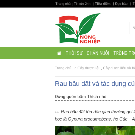
Trang chủ
|
Tin tức 24h
|
Tiêu điểm
|
Đọc báo
|
T
THỜI SỰ
CHĂN NUÔI
TRỒNG TR
,
Trang chủ
Cây dược liệu
Cây dược liệu và t
Rau bầu đất và tác dụng cu
Đừng quên bấm Thích nhé!
Rau bầu đất tên dân gian thường gọi l
học là Gynura procumebens, họ Cúc – 