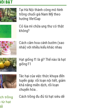
NỔI BẬT
Tại Hà Nội thành công mô hình
trồng chuối già Nam Mỹ theo
hướng VIetGap
Cỏ lúa mì chữa ung thư có thật
không?
Cách cắm hoa cánh bướm (sao
nhái) với nhiều kiểu khác nhau
Hạt giống f1 là gì? Thế nào là hạt
giống F1
Tác hại của việc thức khuya đến
tuyến giáp: rối loạn nội tiết, giảm
khả năng miễn dịch, rối loạn
chuyển hóa…
Cách trồng đu đủ từ hạt siêu dễ