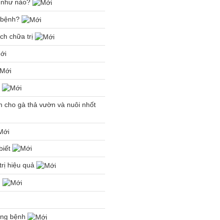
rị như nào?
a bệnh?
ch chữa trị
à
h cho gà thả vườn và nuôi nhốt
biết
trị hiệu quả
u
hòng bệnh