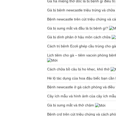
Gà há miệng thở dốc là bị bệnh gì điều t
Gà bị bệnh newcastle triệu trứng và chữ
Bệnh newcastle trên cút triệu chứng và cá
Gà bị sưng mắt và đầu là bị bệnh gì?
Gà bị dính phân ở hậu môn cách chữa
Cách trị bệnh Ecoli ghép cầu trùng cho g
Lịch tiêm cho gà – tiêm vacxin phòng bện
Cách chữa bồ câu bị ho khẹc, khó thở
Hé lộ tác dụng của hoa đậu biếc bạn cần 
Bệnh newcastle ở gà cách phòng và điều 
Cây ích mẫu và hình ảnh của cây ích mẫ
Gà bị sưng mắt và thở chậm
Bệnh crd trên cút triệu chứng và cách p