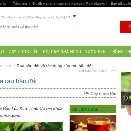
in hot
|
Trồng trọt
|
Email:
nongnghiepnongthon.com@gmail.com
|
Báo giá quả
Chủ nhật Ngày 9/8/2026 Bây giờ là [08:55:42] AM
ỌT
CÂY DƯỢC LIỆU
HỎI ĐÁP NHÀ NÔNG
VƯỜN ĐẸP
TRỒNG TH
Rau bầu đất và tác dụng của rau bầu đất
ác dụng
Thứ Sáu 26/10/2018 - 1:43
̉a rau bầu đất
Cây dược liệu
à Bầu Lủi, Kim Thất. Có tên khoa
TIN LIÊN QUAN
Asteraceae.