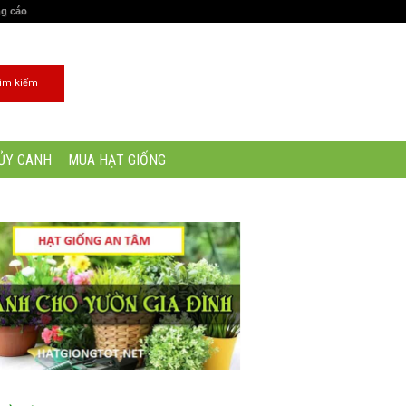
ng cáo
ỦY CANH
MUA HẠT GIỐNG