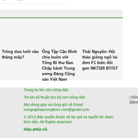
Trồng dưa lưới vào
Ông Tập Cận Bình
Thái Nguyên: Hội
tháng mấy?
chia buồn với
thảo giống ngô lai
Tổng Bí thư Ban
đơn F1 biến đổi
Chấp hành Trung
gen NK7328 BT/GT
ương Đảng Cộng
sản Việt Nam
Trang tin tức cho nông dân
Tin tức kỹ thuật cho bà con nông dân
|
Nôn
|
Bệnh
Mọi đóng góp vui lòng gửi về Email:
nongnghiepnongthon.com@gmail.com
© 2014 Bản quyền thuộc về tác giả và nguồn tin được
trích dẫn. All Rights reserved.
Giấy phép số: