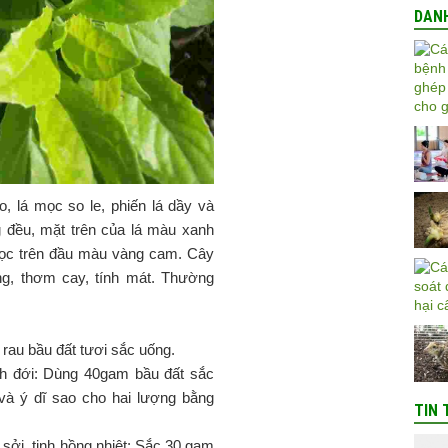
DAN
, lá mọc so le, phiến lá dầy và
đều, mặt trên của lá màu xanh
mọc trên đầu màu vàng cam. Cây
́ng, thơm cay, tính mát. Thường
́ rau bầu đất tươi sắc uống.
h đới: Dùng 40gam bầu đất sắc
và ý dĩ sao cho hai lượng bằng
TIN 
ư sởi, tinh hồng nhiệt: Sắc 30 gam