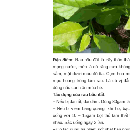
Đặc điểm
: Rau bầu đất là cây thân thảo
mọng nước, mép lá có răng cưa không 
sẫm, mặt dưới màu đỏ tía. Cụm hoa 
mọc hoang trồng làm rau. Lá có vị đă
dùng nấu canh ăn mùa hè.
Tác dụng của rau bầu đất:
– Nếu bị đái rắt, đái dầm: Dùng 80gam la
– Nếu bị viêm bàng quang, khí hư, bạc
uống với 10 – 15gam bột thổ tam thất 
nhau. Sắc uống ngày 2 lần.
– Có tác dụng hạ nhiệt, sốt phát ban nh