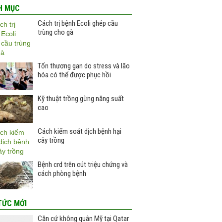
H MỤC
Cách trị bệnh Ecoli ghép cầu
trùng cho gà
Tổn thương gan do stress và lão
hóa có thể được phục hồi
Kỹ thuật trồng gừng năng suất
cao
Cách kiểm soát dịch bệnh hại
cây trồng
Bệnh crd trên cút triệu chứng và
cách phòng bệnh
TỨC MỚI
Căn cứ không quân Mỹ tại Qatar