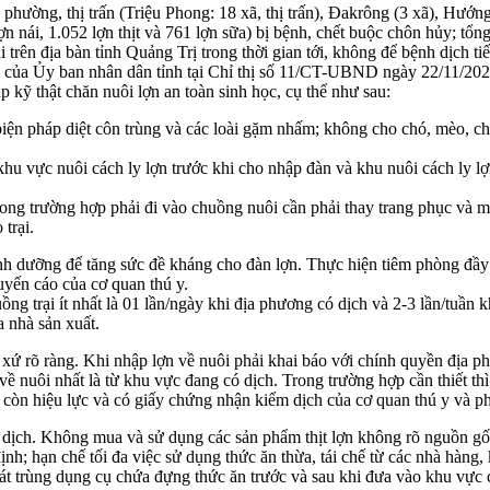
ã, phường, thị trấn (Triệu Phong: 18 xã, thị trấn), Đakrông (3 xã), Hư
ợn nái, 1.052 lợn thịt và 761 lợn sữa) bị bệnh, chết buộc chôn hủy; tổ
trên địa bàn tỉnh Quảng Trị trong thời gian tới, không để bệnh dịch ti
đạo của Ủy ban nhân dân tỉnh tại Chỉ thị số 11/CT-UBND ngày 22/11/2023
p kỹ thật chăn nuôi lợn an toàn sinh học, cụ thể như sau:
 biện pháp diệt côn trùng và các loài gặm nhấm; không cho chó, mèo, c
có khu vực nuôi cách ly lợn trước khi cho nhập đàn và khu nuôi cách l
ng trường hợp phải đi vào chuồng nuôi cần phải thay trang phục và ma
trại.
nh dưỡng để tăng sức đề kháng cho đàn lợn. Thực hiện tiêm phòng đầy đ
uyến cáo của cơ quan thú y.
ng trại ít nhất là 01 lần/ngày khi địa phương có dịch và 2-3 lần/tuần k
 nhà sản xuất.
ứ rõ ràng. Khi nhập lợn về nuôi phải khai báo với chính quyền địa ph
về nuôi nhất là từ khu vực đang có dịch. Trong trường hợp cần thiết th
i còn hiệu lực và có giấy chứng nhận kiểm dịch của cơ quan thú y và ph
m dịch. Không mua và sử dụng các sản phẩm thịt lợn không rõ nguồn g
ịnh; hạn chế tối đa việc sử dụng thức ăn thừa, tái chế từ các nhà hàn
sát trùng dụng cụ chứa đựng thức ăn trước và sau khi đưa vào khu vực 