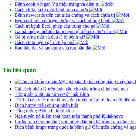
Bệnh ecoli ở Ngan Vịt triệu trứng và điều trị
Cách chữa gà bị mắc bệnh niu cát xơn
Bệnh newcastle trên cút triệu chứng và cách chữa trị
Bệnh crd trên cút triệu chứng và cách phòng bệnh
Cách trị bệnh Ecoli ghép cầu trùng cho gà
Gà há miệng thở dốc là bị bệnh gì điều trị như nào?
Gà bị sưng mắt và đầu là bị bệnh gì?
Cách chữa bệnh gà rù hiệu quả
Rau bầu đất và tác dụng của rau bầu đất
Tin liên quan
Cải cách pháp lý trên toàn cầu cho cây trồng chỉnh sửa gen
Trồng sản xuất lúa hữu cơ ở Thái Bình
Tác hại của việc thức khuya đến tuyến giáp: rối loạn nội tiết,
Dịch hmpv triệu chứng nhận biết
Tổng thống Biden bị khởi kiện
Nga tuyên bố kiểm soát hoàn toàn thành phố Kulakhovo
Lượng rau tiêu thụ tăng vọt, nông dân hối hả trồng rau phục vụ 
Dịch bệnh hmpv trung quốc là bệnh gì? Các triệu chứng và ng