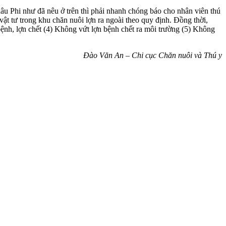
Châu Phi như đã nêu ở trên thì phải nhanh chóng báo cho nhân viên thú
ật tư trong khu chăn nuôi lợn ra ngoài theo quy định. Đồng thời,
 bệnh, lợn chết (4) Không vứt lợn bệnh chết ra môi trường (5) Không
Đào Văn An – Chi cục Chăn nuôi và Thú y