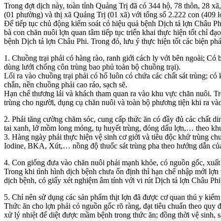
Trong đợt dịch này, toàn tỉnh Quảng Trị đã có 344 hộ, 78 thôn, 28 x
(01 phường) và thị xã Quảng Trị (01 xã) với tổng số 2.222 con (409 l
Để tiếp tục chủ động kiểm soát có hiệu quả bệnh Dịch tả lợn Châu Phi 
bà con chăn nuôi lợn quan tâm tiếp tục triển khai thực hiện tốt chỉ 
bệnh Dịch tả lợn Châu Phi. Trong đó, lưu ý thực hiện tốt các biện phá
1. Chuồng trại phải có hàng rào, ranh giới cách ly với bên ngoài; Có
dùng lưới chống côn trùng bao phủ toàn bộ chuồng trại).
Lối ra vào chuồng trại phải có hố luôn có chứa các chất sát trùng; 
chắn, nền chuồng phải cao ráo, sạch sẽ.
Hạn chế thương lái và khách tham quan ra vào khu vực chăn nuôi. Tro
trùng cho người, dụng cụ chăn nuôi và toàn bộ phương tiện khi ra vào 
2. Phải tăng cường chăm sóc, cung cấp thức ăn có đầy đủ các chất di
tai xanh, lở mồm long móng, tụ huyết trùng, đóng dấu lợn,… theo kh
3. Hàng ngày phải thực hiện vệ sinh cơ giới và tiêu độc khử trùng chuồ
Iodine, BKA, Xút,… nồng độ thuốc sát trùng pha theo hướng dẫn của
4. Con giống đưa vào chăn nuôi phải mạnh khỏe, có nguồn gốc, xuất x
Trong khi tình hình dịch bệnh chưa ổn định thì hạn chế nhập mới lợn 
dịch bệnh, có giấy xét nghiệm âm tính với vi rút Dịch tả lợn Châu Ph
5. Chỉ nên sử dụng các sản phẩm thịt lợn đã được cơ quan thú y kiể
Thức ăn cho lợn phải có nguồn gốc rõ ràng, đạt tiêu chuẩn theo quy đ
xử lý nhiệt để diệt được mầm bệnh trong thức ăn; đồng thời vệ sinh, 