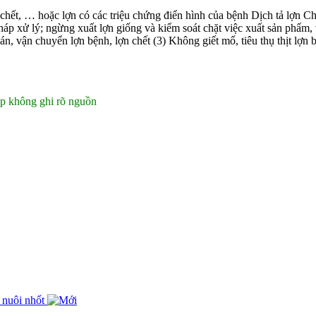
t, chết, … hoặc lợn có các triệu chứng điển hình của bệnh Dịch tả lợn 
p xử lý; ngừng xuất lợn giống và kiểm soát chặt việc xuất sản phẩm, v
n, vận chuyển lợn bệnh, lợn chết (3) Không giết mổ, tiêu thụ thịt lợn
p không ghi rõ nguồn
à nuôi nhốt