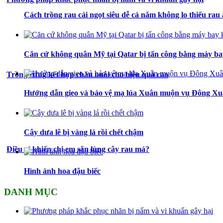
Cách trồng rau cải ngọt siêu dễ cả năm không lo thiếu rau
Căn cứ không quân Mỹ tại Qatar bị tấn công bằng máy ba
Trồng rừng kết hợp chăn nuôi cho hiệu quả cao
Hướng dẫn gieo và bảo vệ mạ lúa Xuân muộn vụ Đông Xuâ
Cây dưa lê bị vàng lá rồi chết chậm
Điều gì khiến chị em săn lùng cây rau má?
Hình ảnh hoa đậu biếc
DANH MỤC