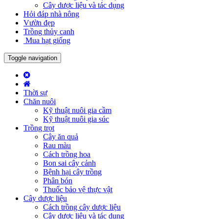
Cây dược liệu và tác dụng
Hỏi đáp nhà nông
Vườn đẹp
Trồng thủy canh
Mua hạt giống
Toggle navigation
Thời sự
Chăn nuôi
Kỹ thuật nuôi gia cầm
Kỹ thuật nuôi gia súc
Trồng trọt
Cây ăn quả
Rau màu
Cách trồng hoa
Bon sai cây cảnh
Bệnh hại cây trồng
Phân bón
Thuốc bảo vệ thực vật
Cây dược liệu
Cách trồng cây dược liệu
Cây dược liệu và tác dụng