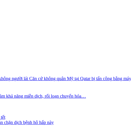
Căn cứ không quân Mỹ tại Qatar bị tấn công bằng máy
 giảm khả năng miễn dịch, rối loạn chuyển hóa…
tết
ăn chặn dịch bệnh hô hấp này