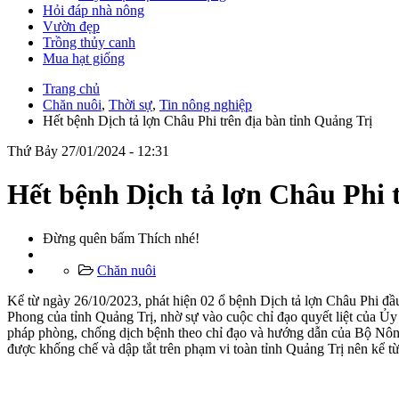
Hỏi đáp nhà nông
Vườn đẹp
Trồng thủy canh
Mua hạt giống
Trang chủ
Chăn nuôi
,
Thời sự
,
Tin nông nghiệp
Hết bệnh Dịch tả lợn Châu Phi trên địa bàn tỉnh Quảng Trị
Thứ Bảy 27/01/2024 - 12:31
Hết bệnh Dịch tả lợn Châu Phi 
Đừng quên bấm Thích nhé!
Chăn nuôi
Kể từ ngày 26/10/2023, phát hiện 02 ổ bệnh Dịch tả lợn Châu Phi đầu
Phong của tỉnh Quảng Trị, nhờ sự vào cuộc chỉ đạo quyết liệt của Ủy 
pháp phòng, chống dịch bệnh theo chỉ đạo và hướng dẫn của Bộ Nông
được khống chế và dập tắt trên phạm vi toàn tỉnh Quảng Trị nên kể từ 