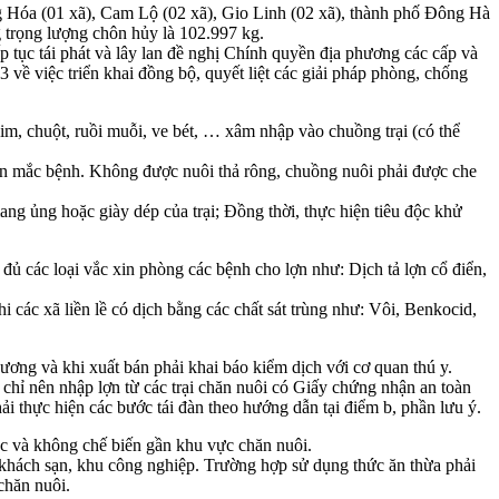
ớng Hóa (01 xã), Cam Lộ (02 xã), Gio Linh (02 xã), thành phố Đông Hà
ng trọng lượng chôn hủy là 102.997 kg.
ếp tục tái phát và lây lan đề nghị Chính quyền địa phương các cấp và
 về việc triển khai đồng bộ, quyết liệt các giải pháp phòng, chống
him, chuột, ruồi muỗi, ve bét, … xâm nhập vào chuồng trại (có thể
y lợn mắc bệnh. Không được nuôi thả rông, chuồng nuôi phải được che
ng ủng hoặc giày dép của trại; Đồng thời, thực hiện tiêu độc khử
ủ các loại vắc xin phòng các bệnh cho lợn như: Dịch tả lợn cổ điển,
hi các xã liền lề có dịch bằng các chất sát trùng như: Vôi, Benkocid,
ương và khi xuất bán phải khai báo kiểm dịch với cơ quan thú y.
ì chỉ nên nhập lợn từ các trại chăn nuôi có Giấy chứng nhận an toàn
ải thực hiện các bước tái đàn theo hướng dẫn tại điểm b, phần lưu ý.
ốc và không chế biến gần khu vực chăn nuôi.
g, khách sạn, khu công nghiệp. Trường hợp sử dụng thức ăn thừa phải
chăn nuôi.