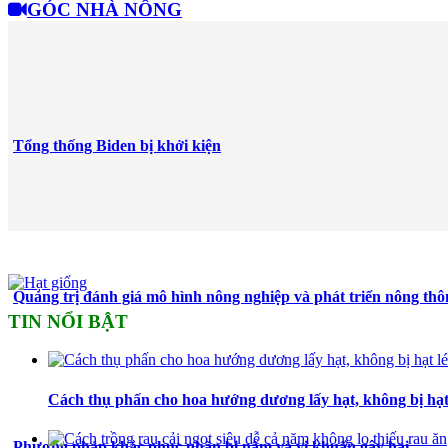
GÓC NHÀ NÔNG
Tổng thống Biden bị khởi kiện
Quảng trị đánh giá mô hình nông nghiệp và phát triển nông thôn
TIN NỔI BẬT
Cách thụ phấn cho hoa hướng dương lấy hạt, không bị hạt 
Phương pháp khắc phục nhãn bị nấm và vi khuẩn gây hại