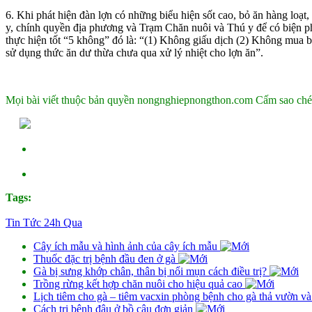
6. Khi phát hiện đàn lợn có những biểu hiện sốt cao, bỏ ăn hàng loạ
y, chính quyền địa phương và Trạm Chăn nuôi và Thú y để có biện phá
thực hiện tốt “5 không” đó là: “(1) Không giấu dịch (2) Không mua bá
sử dụng thức ăn dư thừa chưa qua xử lý nhiệt cho lợn ăn”.
Mọi bài viết thuộc bản quyền nongnghiepnongthon.com Cấm sao ché
Tags:
Tin Tức 24h Qua
Cây ích mẫu và hình ảnh của cây ích mẫu
Thuốc đặc trị bệnh đầu đen ở gà
Gà bị sưng khớp chân, thân bị nổi mụn cách điều trị?
Trồng rừng kết hợp chăn nuôi cho hiệu quả cao
Lịch tiêm cho gà – tiêm vacxin phòng bệnh cho gà thả vườn v
Cách trị bệnh đậu ở bồ câu đơn giản