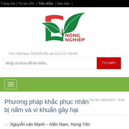
Trang chủ
|
Tin tức 24h
|
Tiêu điểm
|
Đọc báo
|
Chủ nhật Ngày 9/8/2026 Bây giờ là [12:07:40] AM
T
o
g
Phương pháp khắc phục nhãn
Thứ Ba 10/01/2017 - 8:56
g
l
bị nấm và vi khuẩn gây hại
e
n
a
Nguyễn văn Mạnh – Hiền Nam, Hưng Yên
v