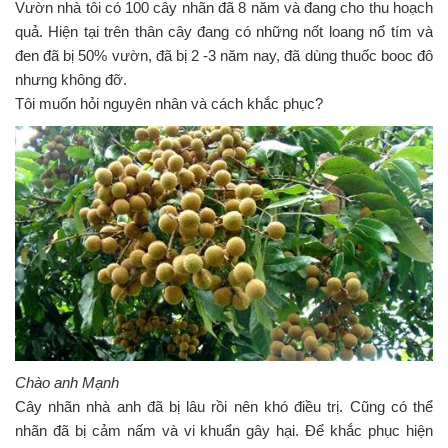
Vườn nhà tôi có 100 cây nhãn đã 8 năm và đang cho thu hoạch
i
quả. Hiện tại trên thân cây đang có những nốt loang nổ tím và
g
đen đã bị 50% vườn, đã bị 2 -3 năm nay, đã dùng thuốc booc đô
a
t
nhưng không đỡ.
i
Tôi muốn hỏi nguyên nhân và cách khắc phục?
o
n
Chào anh Mạnh
Cây nhãn nhà anh đã bị lâu rồi nên khó điều trị. Cũng có thể
nhãn đã bị cảm nấm và vi khuẩn gây hại. Để khắc phục hiện