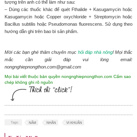
tượng trên anh có thể làm như sau:
– Dùng các thuốc khác để quét Fthalide + Kasugamycin hoặc
Kasugamycin hoặc Copper oxychloride + Streptomycin hoặc
Bacillus subtilis hoặc Pseudomonas fluorescens. Sử dụng theo
hướng dẫn ghi trên bao bì sản phẩm.
Mời các bạn ghé thăm chuyên mục
hỏi đáp nhà nông
! Mọi thắc
mắc cần giải đáp vui lòng email:
nongnghiepnongthon.com@gmail.com
Mọi bài viết thuộc bản quyền nongnghiepnongthon.com Cấm sao
chép không ghi rõ nguồn
Tags:
NẤM
NHÃN
VI KHUẨN