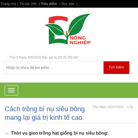
Trang chủ
|
Tin tức 24h
|
Tiêu điểm
|
Đọc báo
|
Thứ 5 Ngày 6/8/2026 Bây giờ là [05:05:06] AM
T
o
g
Cách trồng bí nụ siêu bông
Thứ Năm 22/07/2021 - 1:31
g
l
mang lại giá trị kinh tế cao
e
n
a
Thời vụ gieo trồng hạt giống bí nụ siêu bông:
v