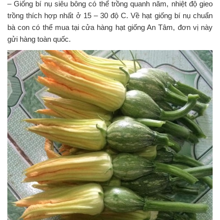
– Giống bí nụ siêu bông có thể trồng quanh năm, nhiệt độ gieo
i
trồng thích hợp nhất ở 15 – 30 độ C. Về hạt giống bí nụ chuẩn
g
bà con có thể mua tại cửa hàng hạt giống An Tâm, đơn vị này
a
t
gửi hàng toàn quốc.
i
o
n