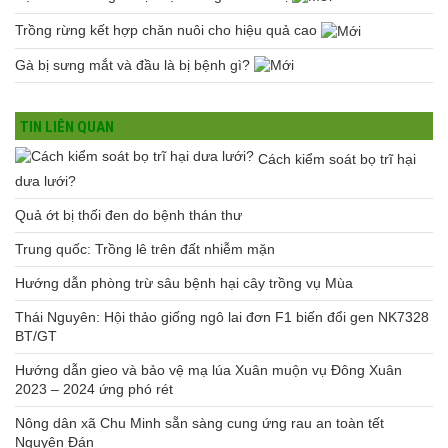
Trồng rừng kết hợp chăn nuôi cho hiệu quả cao
Gà bị sưng mắt và đầu là bị bệnh gì?
TIN LIÊN QUAN
Cách kiểm soát bọ trĩ hại
dưa lưới?
Quả ớt bị thối đen do bệnh thán thư
Trung quốc: Trồng lê trên đất nhiễm mặn
Hướng dẫn phòng trừ sâu bệnh hại cây trồng vụ Mùa
Thái Nguyên: Hội thảo giống ngô lai đơn F1 biến đổi gen NK7328
BT/GT
Hướng dẫn gieo và bảo vệ mạ lúa Xuân muộn vụ Đông Xuân
2023 – 2024 ứng phó rét
Nông dân xã Chu Minh sẵn sàng cung ứng rau an toàn tết
Nguyên Đán